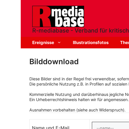
Zum
Inhalt
springen
R-mediabase - Verband für kritisch
Ereignisse
Illustrationsfotos
The
Bilddownload
Diese Bilder sind in der Regel frei verwendbar, sofe
Die persönliche Nutzung z.B. in Profilen auf sozialen 
Kommerzielle Nutzung und darüberhinaus jegliche Nut
Ein Urheberrechtshinweis halten wir für angemessen.
Ausnahmen vorbehalten (siehe auch Widerspruch).
Name und E-Mail