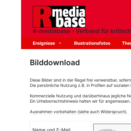
Zum
Inhalt
springen
R-mediabase - Verband für kritisch
Ereignisse
Illustrationsfotos
The
Bilddownload
Diese Bilder sind in der Regel frei verwendbar, sofe
Die persönliche Nutzung z.B. in Profilen auf sozialen 
Kommerzielle Nutzung und darüberhinaus jegliche Nut
Ein Urheberrechtshinweis halten wir für angemessen.
Ausnahmen vorbehalten (siehe auch Widerspruch).
Name und E-Mail